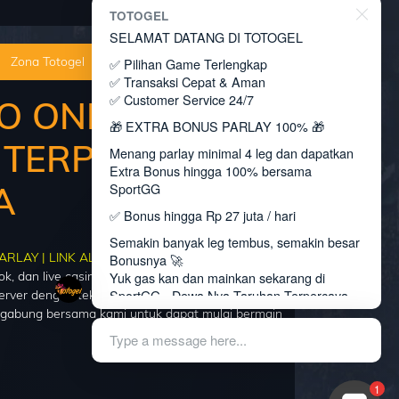
TOTOGEL
SELAMAT DATANG DI TOTOGEL
Zona Totogel
Kritik dan Saran
✅ Pilihan Game Terlengkap
✅ Transaksi Cepat & Aman
✅ Customer Service 24/7
O ONLINE, SLOT
🎁 EXTRA BONUS PARLAY 100% 🎁
K TERPERCAYA &
Menang parlay minimal 4 leg dan dapatkan
Extra Bonus hingga 100% bersama
A
SportGG
✅ Bonus hingga Rp 27 juta / hari
Semakin banyak leg tembus, semakin besar
ARLAY |
LINK ALTERNATIF TOTOGEL |
TOTOGEL
Bonusnya 🚀
sbook, dan live casino. TOTOGEL menjamin 100%
Yuk gas kan dan mainkan sekarang di
SportGG - Dewa Nya Taruhan Terpercaya
rver dengan teknologi berkualitas tinggi yang
rgabung bersama kami untuk dapat mulai bermain
Super Mega Bonus :
🎁 Ikuti Event Balap TurnOver - World Cup
Type a message here...
2026 SportGG dan menangkan hadiah
utama mobil impianmu!
1