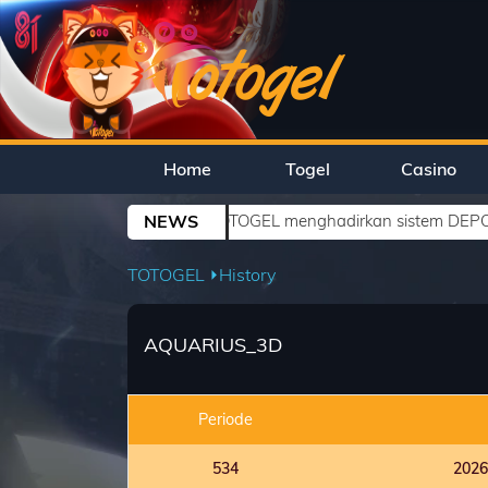
Home
Togel
Casino
NEWS
TOTOGEL menghadirkan sistem DEPOSIT YAN
TOTOGEL ⏵
History
AQUARIUS_3D
Periode
534
2026