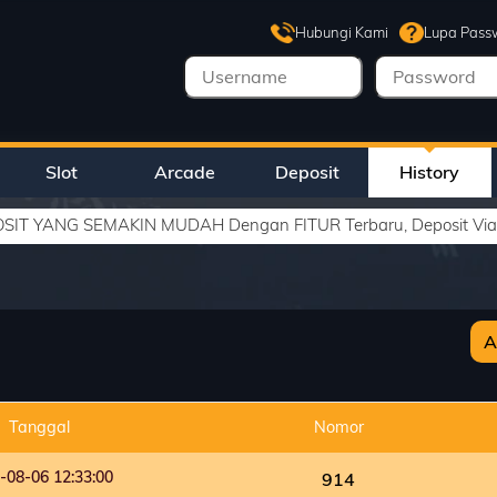
Hubungi Kami
Lupa Pass
Slot
Arcade
Deposit
History
G SEMAKIN MUDAH Dengan FITUR Terbaru, Deposit Via : - VIRTUAL
Tanggal
Nomor
-08-06 12:33:00
914