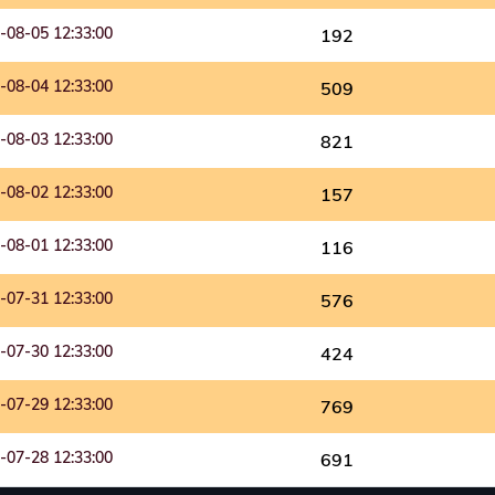
-08-05 12:33:00
192
-08-04 12:33:00
509
-08-03 12:33:00
821
-08-02 12:33:00
157
-08-01 12:33:00
116
-07-31 12:33:00
576
-07-30 12:33:00
424
-07-29 12:33:00
769
-07-28 12:33:00
691