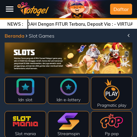
SELAMAT DATANG
Daftar
IN MUDAH Dengan FITUR Terbaru, Deposit Via : - VIRTUAL ACCOUNT 
NEWS :
Beranda
Beranda
Slot Games
Daftar
Togel
Live
Casino
Slot
Games
Idn slot
Idn e-lottery
Pragmatic play
Arcade
Deposit
Slot mania
Streamspin
Pp pop
History