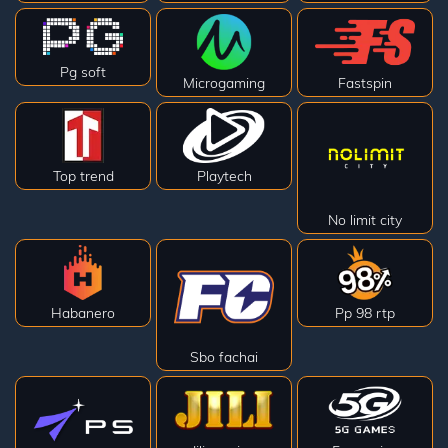
Referral
Pg soft
Promosi
Microgaming
Fastspin
Hubungi
Top trend
Playtech
Kami
No limit city
Download
026 ©
OTOGEL
Habanero
Pp 98 rtp
l right
eserved
Sbo fachai